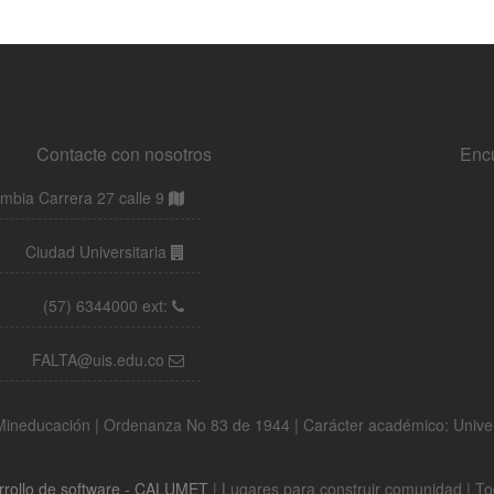
Contacte con nosotros
Enc
bia Carrera 27 calle 9
Ciudad Universitaria
(57) 6344000 ext:
FALTA@uis.edu.co
a Mineducación | Ordenanza No 83 de 1944 | Carácter académico: Univ
rrollo de software - CALUMET
| Lugares para construir comunidad | T