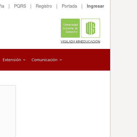
eña
|
PQRS
|
Registro
|
Portada
|
Ingresar
Extensión
Comunicación