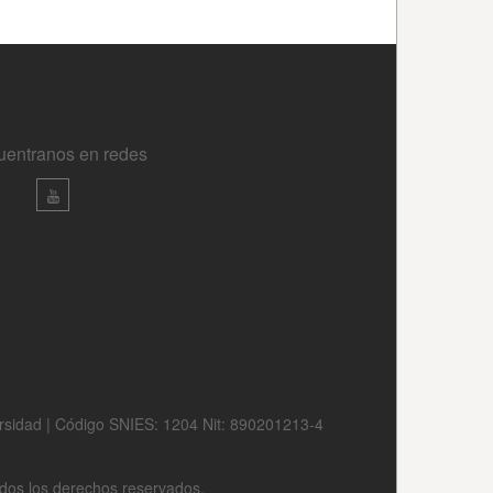
uentranos en redes
ersidad | Código SNIES: 1204 Nit: 890201213-4
odos los derechos reservados.