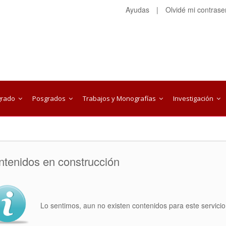
Ayudas
|
Olvidé mi contras
grado
Posgrados
Trabajos y Monografías
Investigación