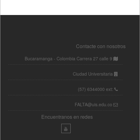
Contacte con nosotros
Bucaramanga - Colombia Carrera 27 calle 9
Ciudad Universitaria
(57) 6344000 ext:
FALTA@uis.edu.co
Encuentranos en redes